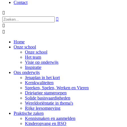
Contact




Home
Onze school
Onze school
Het team
Visie op onderwijs
Inspiratie
Ons onderwijs
Jenaplan in het kort
Kernkwaliteiten
Spreken, Spelen, Werken en Vieren
Driejarige stamgroepen
Solide basisvaardigheden
Wereldoriëntatie in thema's
Rijke leesomgeving
Praktische zaken
Kennismaken en aanmelden
Kinderopvang en BSO