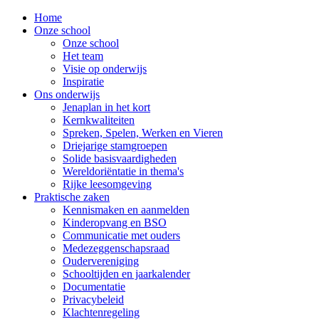
Home
Onze school
Onze school
Het team
Visie op onderwijs
Inspiratie
Ons onderwijs
Jenaplan in het kort
Kernkwaliteiten
Spreken, Spelen, Werken en Vieren
Driejarige stamgroepen
Solide basisvaardigheden
Wereldoriëntatie in thema's
Rijke leesomgeving
Praktische zaken
Kennismaken en aanmelden
Kinderopvang en BSO
Communicatie met ouders
Medezeggenschapsraad
Oudervereniging
Schooltijden en jaarkalender
Documentatie
Privacybeleid
Klachtenregeling