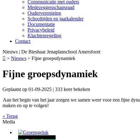
Communicatie met ouders
Medezeggenschapsraad
Oudervereniging
Schooltijden en jaarkalender
Documentatie
Privacybeleid
Klachtenregeling
Contact
Nieuws | De Bieshaar Jenaplanschool Amersfoort

>
Nieuws
>
Fijne groepsdynamiek
Fijne groepsdynamiek
Geplaatst op 01-09-2025 | 333 keer bekeken
Aan het begin van het jaar zorgen we samen weer voor een fijne dynam
maken en op te volgen!
« Terug
Media